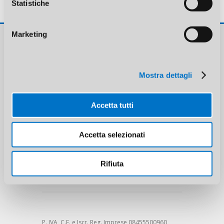
Feed dei commenti
Statistiche
WordPress.org
Marketing
Re.si.a. Srl
Via Brescia, 24
Mostra dettagli
20063 Cernusco sul Naviglio (MI)
Accetta tutti
Accetta selezionati
Phone: (+39) 02 92100098
Mobile: (+39) 375 5147932
Fax: (+39) 02 92471720
Rifiuta
E-mail:
info@resiapvc.it
P. IVA, C.F. e Iscr. Reg. Imprese 08455500960