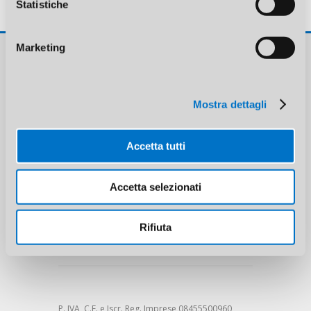
Feed dei commenti
Statistiche
WordPress.org
Marketing
Re.si.a. Srl
Via Brescia, 24
Mostra dettagli
20063 Cernusco sul Naviglio (MI)
Accetta tutti
Accetta selezionati
Phone: (+39) 02 92100098
Mobile: (+39) 375 5147932
Fax: (+39) 02 92471720
Rifiuta
E-mail:
info@resiapvc.it
P. IVA, C.F. e Iscr. Reg. Imprese 08455500960