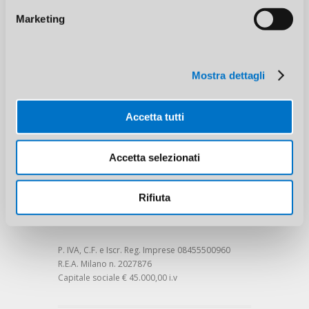
Re.si.a. Srl
Marketing
Via Brescia, 24
20063 Cernusco sul Naviglio (MI)
Mostra dettagli
Accetta tutti
Phone: (+39) 02 92100098
Mobile: (+39) 375 5147932
Accetta selezionati
Fax: (+39) 02 92471720
E-mail:
info@resiapvc.it
Rifiuta
P. IVA, C.F. e Iscr. Reg. Imprese 08455500960
R.E.A. Milano n. 2027876
Capitale sociale € 45.000,00 i.v