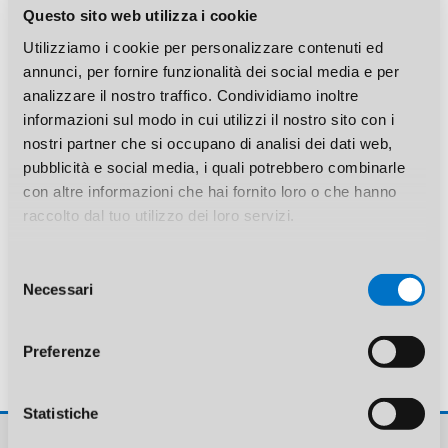
Questo sito web utilizza i cookie
Landing Slide 2
Utilizziamo i cookie per personalizzare contenuti ed
24
annunci, per fornire funzionalità dei social media e per
Apr
analizzare il nostro traffico. Condividiamo inoltre
informazioni sul modo in cui utilizzi il nostro sito con i
nostri partner che si occupano di analisi dei dati web,
pubblicità e social media, i quali potrebbero combinarle
con altre informazioni che hai fornito loro o che hanno
raccolto dal tuo utilizzo dei loro servizi.
Landing Slide 1
24
Apr
Selezione
Necessari
del
consenso
Preferenze
Statistiche